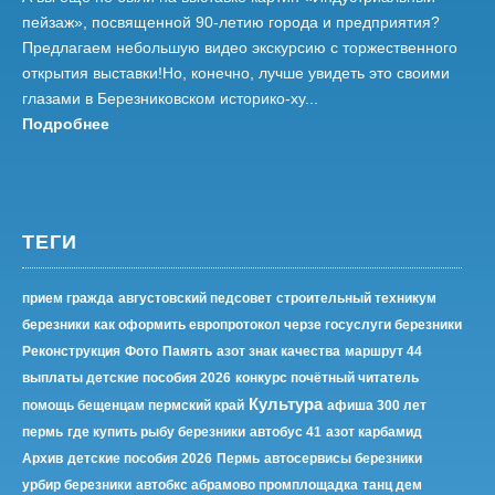
пейзаж», посвященной 90-летию города и предприятия?
Предлагаем небольшую видео экскурсию с торжественного
открытия выставки!Но, конечно, лучше увидеть это своими
глазами в Березниковском историко-ху...
Подробнее
ТЕГИ
прием гражда
августовский педсовет
строительный техникум
березники
как оформить европротокол черзе госуслуги березники
Реконструкция
Фото
Память
азот знак качества
маршрут 44
выплаты детские пособия 2026
конкурс почётный читатель
Культура
помощь бещенцам пермский край
афиша 300 лет
пермь
где купить рыбу березники
автобус 41
азот карбамид
Архив
детские пособия 2026
Пермь
автосервисы березники
урбир березники
автобкс абрамово промплощадка
танц дем