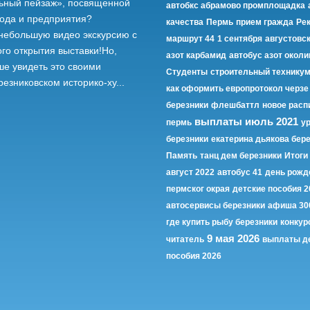
ьный пейзаж», посвященной
автобкс абрамово промплощадка
рода и предприятия?
качества
Пермь
прием гражда
Ре
небольшую видео экскурсию с
маршрут 44
1 сентября
августовс
го открытия выставки!Но,
азот карбамид
автобус азот околи
ше увидеть это своими
Студенты
строительный техникум
резниковском историко-ху...
как оформить европротокол черзе
березники
флешбаттл
новое расп
выплаты июль 2021
пермь
у
березники
екатерина дьякова бер
Память
танц дем березники
Итоги
август 2022
автобус 41
день рожд
пермског окрая
детские пособия 2
автосервисы березники
афиша 30
где купить рыбу березники
конкур
9 мая 2026
читатель
выплаты д
пособия 2026