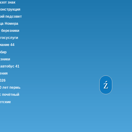
азот знак
конструкция
кий педсовет
ца
Номера
 березники
 госуслуги
иание 44
рбир
езники
автобус 41
ения
026
0 лет пермь
с почётный
етские