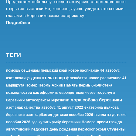
Предлагаем небольшую видео экскурсию с торжественного
открытия выставки!Но, конечно, лучше увидеть это своими
глазами в Березниковском историко-ху...
Подробнее
ТЕГИ
помощь бещенцам пермский край
новое распиание 44
автобус
дискотека ссср
азот околица
флешбаттл
новое расписание 41
маршрута
Номер
Пермь
Архив
Память
пермь
библиотека
возмодностей
как оформить европротокол черзе госуслуги
лора собака березники
березники
автосервисы березники
азот знак качества
автобус 41 август 2022
екатерина дьякова
березники
азот карбамид
детские пособия 2026
выплаты детские
пособия 2026
где купить рыбу березники
Номера
прием гражда
августовский педсовет
день рождения пермског окрая
Студенты