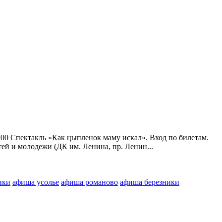
, 16:00 Спектакль «Как цыпленок маму искал». Вход по билетам.
тей и молодежи (ДК им. Ленина, пр. Ленин...
ики
афиша усолье
афиша романово
афиша березники