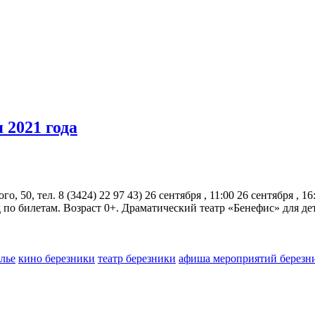
 2021 года
го, 50, тел. 8 (3424) 22 97 43) 26 сентября , 11:00 26 сентября 
д по билетам. Возраст 0+. Драматический театр «Бенефис» для де
лье
кино березники
театр березники
афиша мероприятий березн