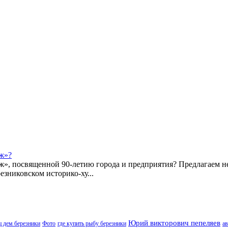
ж»?
ж», посвященной 90-летию города и предприятия? Предлагаем 
езниковском историко-ху...
Юрий викторович пепеляев
ц дем березники
Фото
где купить рыбу березники
ав