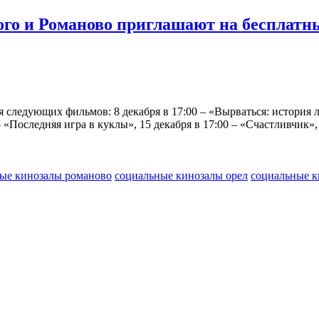
ого и Романово приглашают на бесплатн
 следующих фильмов: 8 декабря в 17:00 – «Вырваться: история лю
 «Последняя игра в куклы», 15 декабря в 17:00 – «Счастливчик», 1
ые кинозалы романово
социальные кинозалы орел
социальные к