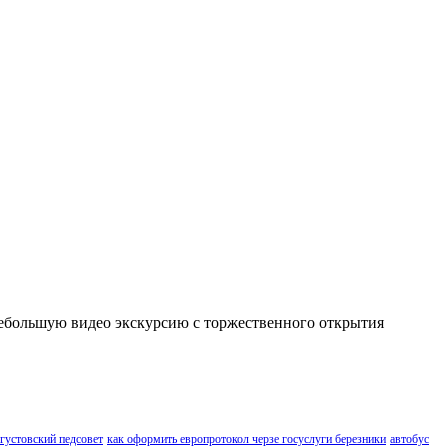
небольшую видео экскурсию с торжественного открытия
густовский педсовет
как оформить европротокол черзе госуслуги березники
автобус