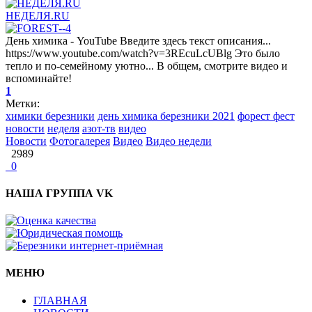
НЕДЕЛЯ.RU
День химика - YouTube Введите здесь текст описания...
https://www.youtube.com/watch?v=3REcuLcUBlg Это было
тепло и по-семейному уютно... В общем, смотрите видео и
вспоминайте!
1
Метки:
химики березники
день химика березники 2021
форест фест
новости
неделя
азот-тв
видео
Новости
Фотогалерея
Видео
Видео недели
2989
0
НАША ГРУППА VK
МЕНЮ
ГЛАВНАЯ