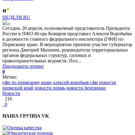
НЕДЕЛЯ.RU
Сегодня, 20 апреля, полномочный представитель Президента
России в ПФО Игорь Комаров представил Алексея Воробьёва
в должности главного федерального инспектора (ГФИ) по
Пермскому краю. В мероприятии приняли участие губернатор
региона Дмитрий Махонин, руководители территориальных
органов федеральных структур, силовых и
правоохранительных ведомств. Пол...
Продолжить чтение
0
Метки:
гфи по пермскому краю
алексей воробьев гфи
новости
пермский край
новости пермь
новости березники
Новости
216
0
НАША ГРУППА VK