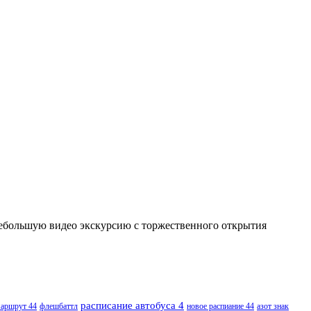
небольшую видео экскурсию с торжественного открытия
расписание автобуса 4
аршрут 44
флешбаттл
новое распиание 44
азот знак