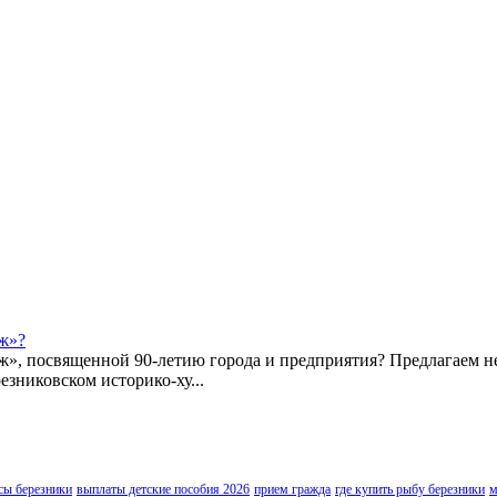
ж»?
ж», посвященной 90-летию города и предприятия? Предлагаем 
езниковском историко-ху...
сы березники
выплаты детские пособия 2026
прием гражда
где купить рыбу березники
м