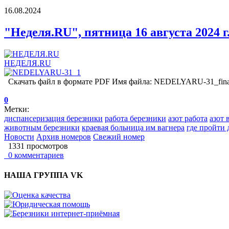
16.08.2024
"Неделя.RU", пятница 16 августа 2024 г.
НЕДЕЛЯ.RU
Скачать файл в формате PDF Имя файла: NEDELYARU-31_fina_20
0
Метки:
диспансеризация березники
работа березники
азот работа
азот 
животным березники
краевая больница им вагнера
где пройти
Новости
Архив номеров
Свежий номер
1331 просмотров
0 комментариев
НАША ГРУППА VK