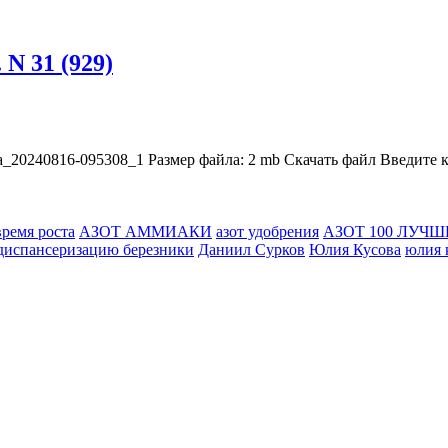
 N 31 (929)
240816-095308_1 Размер файла: 2 mb Скачать файл Введите как
время роста
АЗОТ АММИАКИ
азот удобрения
АЗОТ 100 ЛУЧ
 диспансеризацию березники
Даниил Сурков
Юлия Кусова
юлия 