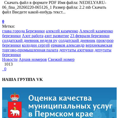
Скачать файл в формате PDF Имя файла: NEDELYARU-
06_fina_20260220-065126_1 Размер файла: 2.2 mb Скачать
файл Введите какой-нибудь текст...
0
Метки:
глава города Березники
алексей казаченко
Алексей казаченко
березники
Азот работа
азот развитие
23 февраля березники
солдатский дневник неделя ру
солдатский дневник
прокурор
березники
колодин сергей
ермаков александр
верхнекамская
торгово-промышленная палата
депутаты азотчики
депутаты
березники
Новости
Архив номеров
Свежий номер
1013
0
НАША ГРУППА VK