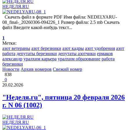
НЕДЕЛЯ.RU
Скачать файл в формате PDF Имя файла: NEDELYARU-
08_final-_20260306-094226_1 Размер файла: 2.5 mb Скачать
файл Введите какой-нибудь текст...
1
Метки:
азот ветераны
азот березники
азот кадры
азот удобрения
азот
работа
депутаты березники
депутаты азотчики
ермаков
александр
уралхим карьера
уралхим образование
работа
березники
Новости
Архив номеров
Свежий номер
838
0
20.02.2026
"Неделя.ru", пятница 20 февраля 2026
г. N 06 (1002)
НЕДЕЛЯ.RU