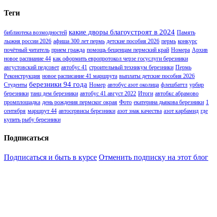
Теги
какие дворы благоустроят в 2024
библиотека возмодностей
Память
лыжня россии 2026
афиша 300 лет пермь
детские пособия 2026
пермь
конкурс
почётный читатель
прием гражда
помощь бещенцам пермский край
Номера
Архив
новое распиание 44
как оформить европротокол черзе госуслуги березники
августовский педсовет
автобус 41
строительный техникум березники
Пермь
Реконструкция
новое расписание 41 маршрута
выплаты детские пособия 2026
березники 94 года
Студенты
Номер
автобус азот околица
флешбаттл
урбир
березники
танц дем березники
автобус 41 август 2022
Итоги
автобкс абрамово
промплощадка
день рождения пермског окрая
Фото
екатерина дьякова березники
1
сентября
маршрут 44
автосервисы березники
азот знак качества
азот карбамид
где
купить рыбу березники
Подписаться
Подписаться и быть в курсе
Отменить подписку на этот блог