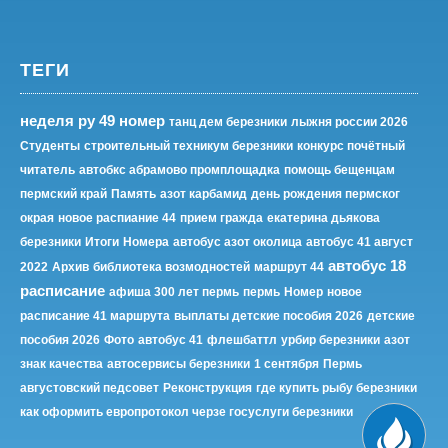
ТЕГИ
неделя ру 49 номер
танц дем березники
лыжня россии 2026
Студенты
строительный техникум березники
конкурс почётный
читатель
автобкс абрамово промплощадка
помощь бещенцам
пермский край
Память
азот карбамид
день рождения пермског
окрая
новое распиание 44
прием гражда
екатерина дьякова
березники
Итоги
Номера
автобус азот околица
автобус 41 август
автобус 18
2022
Архив
библиотека возмодностей
маршрут 44
расписание
афиша 300 лет пермь
пермь
Номер
новое
расписание 41 маршрута
выплаты детские пособия 2026
детские
пособия 2026
Фото
автобус 41
флешбаттл
урбир березники
азот
знак качества
автосервисы березники
1 сентября
Пермь
августовский педсовет
Реконструкция
где купить рыбу березники
как оформить европротокол черзе госуслуги березники