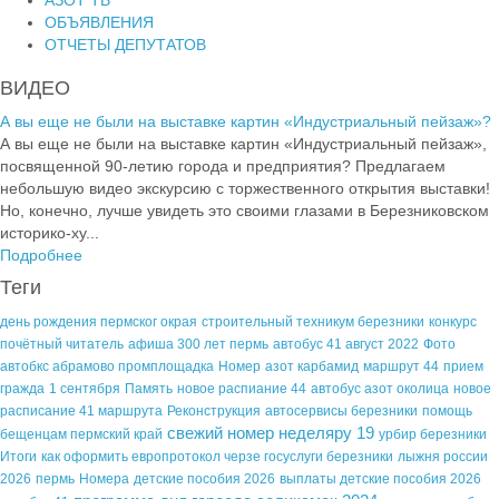
ОБЪЯВЛЕНИЯ
ОТЧЕТЫ ДЕПУТАТОВ
ВИДЕО
А вы еще не были на выставке картин «Индустриальный пейзаж»?
А вы еще не были на выставке картин «Индустриальный пейзаж»,
посвященной 90-летию города и предприятия? Предлагаем
небольшую видео экскурсию с торжественного открытия выставки!
Но, конечно, лучше увидеть это своими глазами в Березниковском
историко-ху...
Подробнее
Теги
день рождения пермског окрая
строительный техникум березники
конкурс
почётный читатель
афиша 300 лет пермь
автобус 41 август 2022
Фото
автобкс абрамово промплощадка
Номер
азот карбамид
маршрут 44
прием
гражда
1 сентября
Память
новое распиание 44
автобус азот околица
новое
расписание 41 маршрута
Реконструкция
автосервисы березники
помощь
свежий номер неделяру 19
бещенцам пермский край
урбир березники
Итоги
как оформить европротокол черзе госуслуги березники
лыжня россии
2026
пермь
Номера
детские пособия 2026
выплаты детские пособия 2026