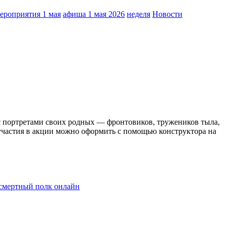
ероприятия 1 мая
афиша 1 мая 2026
неделя
Новости
с портретами своих родных — фронтовиков, тружеников тыла,
участия в акции можно оформить с помощью конструктора на
смертный полк онлайн