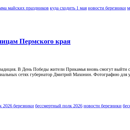
мма майских праздников
куда сходить 1 мая
новости березники
м
лицам Пермского края
традиция. В День Победы жители Прикамья вновь смогут выйти 
циальных сетях губернатор Дмитрий Махонин. Фотографию для 
к 2026 березники
бессмертный полк 2026
новости березники
бес