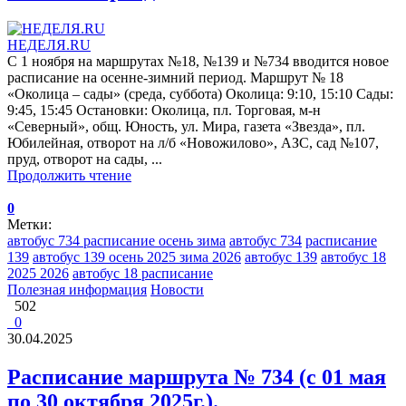
НЕДЕЛЯ.RU
С 1 ноября на маршрутах №18, №139 и №734 вводится новое
расписание на осенне-зимний период. Маршрут № 18
«Околица – сады» (среда, суббота) Околица: 9:10, 15:10 Сады:
9:45, 15:45 Остановки: Околица, пл. Торговая, м-н
«Северный», общ. Юность, ул. Мира, газета «Звезда», пл.
Юбилейная, отворот на л/б «Новожилово», АЗС, сад №107,
пруд, отворот на сады, ...
Продолжить чтение
0
Метки:
автобус 734 расписание осень зима
автобус 734
расписание
139
автобус 139 осень 2025 зима 2026
автобус 139
автобус 18
2025 2026
автобус 18 расписание
Полезная информация
Новости
502
0
30.04.2025
Расписание маршрута № 734 (с 01 мая
по 30 октября 2025г.).