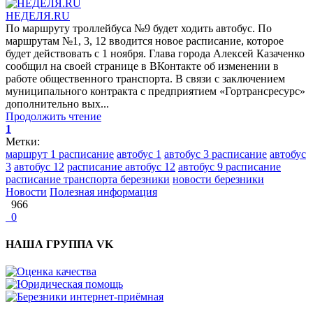
НЕДЕЛЯ.RU
По маршруту троллейбуса №9 будет ходить автобус. По
маршрутам №1, 3, 12 вводится новое расписание, которое
будет действовать с 1 ноября. Глава города Алексей Казаченко
сообщил на своей странице в ВКонтакте об изменении в
работе общественного транспорта. В связи с заключением
муниципального контракта с предприятием «Гортрансресурс»
дополнительно вых...
Продолжить чтение
1
Метки:
маршрут 1 расписание
автобус 1
автобус 3 расписание
автобус
3
автобус 12
расписание автобус 12
автобус 9 расписание
расписание транспорта березники
новости березники
Новости
Полезная информация
966
0
НАША ГРУППА VK