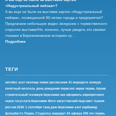
«Индустриальный пейзаж»?
А вы еще не были на выставке картин «Индустриальный
пейзаж», посвященной 90-летию города и предприятия?
Предлагаем небольшую видео экскурсию с торжественного
открытия выставки!Но, конечно, лучше увидеть это своими
глазами в Березниковском историко-ху...
Подробнее
ТЕГИ
автобус азот околица
новое расписание 41 маршрута
конкурс
почётный читатель
день рождения пермског окрая
пермь
Архив
строительный техникум березники
как оформить европротокол
черзе госуслуги березники
Фото
августовский педсовет
лыжня
россии 2026
1 сентября
танц дем березники
азот карбамид
флешбаттл
Пермь
Студенты
маршрут 44
афиша 300 лет пермь