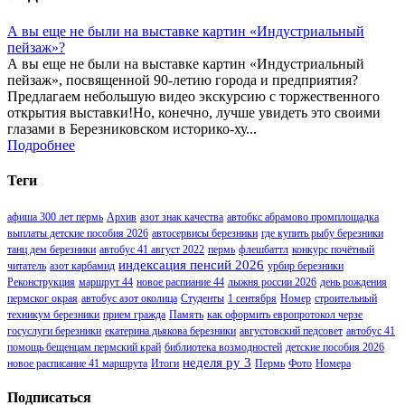
А вы еще не были на выставке картин «Индустриальный
пейзаж»?
А вы еще не были на выставке картин «Индустриальный
пейзаж», посвященной 90-летию города и предприятия?
Предлагаем небольшую видео экскурсию с торжественного
открытия выставки!Но, конечно, лучше увидеть это своими
глазами в Березниковском историко-ху...
Подробнее
Теги
афиша 300 лет пермь
Архив
азот знак качества
автобкс абрамово промплощадка
выплаты детские пособия 2026
автосервисы березники
где купить рыбу березники
танц дем березники
автобус 41 август 2022
пермь
флешбаттл
конкурс почётный
индексация пенсий 2026
читатель
азот карбамид
урбир березники
Реконструкция
маршрут 44
новое распиание 44
лыжня россии 2026
день рождения
пермског окрая
автобус азот околица
Студенты
1 сентября
Номер
строительный
техникум березники
прием гражда
Память
как оформить европротокол черзе
госуслуги березники
екатерина дьякова березники
августовский педсовет
автобус 41
помощь бещенцам пермский край
библиотека возмодностей
детские пособия 2026
неделя ру 3
новое расписание 41 маршрута
Итоги
Пермь
Фото
Номера
Подписаться