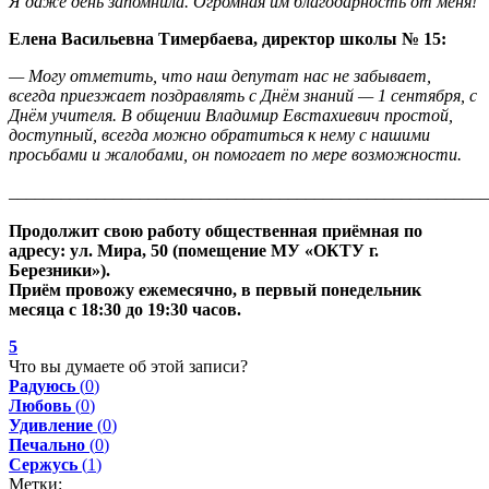
Я даже день запомнила. Огромная им благодарность от меня!
Елена Васильевна Тимербаева, директор школы № 15:
— Могу отметить, что наш депутат нас не забывает,
всегда приезжает поздравлять с Днём знаний — 1 сентября, с
Днём учителя. В общении Владимир Евстахиевич простой,
доступный, всегда можно обратиться к нему с нашими
просьбами и жалобами, он помогает по мере возможности.
_______________________________________________________
Продолжит свою работу общественная приёмная по
адресу: ул. Мира, 50 (помещение МУ «ОКТУ г.
Березники»).
Приём провожу ежемесячно, в первый понедельник
месяца с 18:30 до 19:30 часов.
5
Что вы думаете об этой записи?
Радуюсь
(
0
)
Любовь
(
0
)
Удивление
(
0
)
Печально
(
0
)
Сержусь
(
1
)
Метки: