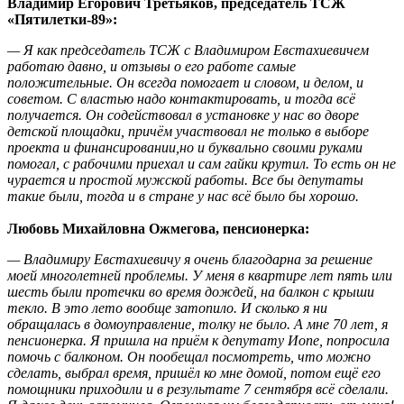
Владимир Егорович Третьяков, председатель ТСЖ
«Пятилетки-89»:
— Я как председатель ТСЖ с Владимиром Евстахиевичем
работаю давно, и отзывы о его работе самые
положительные. Он всегда помогает и словом, и делом, и
советом. С властью надо контактировать, и тогда всё
получается. Он содействовал в установке у нас во дворе
детской площадки, причём участвовал не только в выборе
проекта и финансировании,но и буквально своими руками
помогал, с рабочими приехал и сам гайки крутил. То есть он не
чурается и простой мужской работы. Все бы депутаты
такие были, тогда и в стране у нас всё было бы хорошо.
Любовь Михайловна Ожмегова, пенсионерка:
— Владимиру Евстахиевичу я очень благодарна за решение
моей многолетней проблемы. У меня в квартире лет пять или
шесть были протечки во время дождей, на балкон с крыши
текло. В это лето вообще затопило. И сколько я ни
обращалась в домоуправление, толку не было. А мне 70 лет, я
пенсионерка. Я пришла на приём к депутату Иопе, попросила
помочь с балконом. Он пообещал посмотреть, что можно
сделать, выбрал время, пришёл ко мне домой, потом ещё его
помощники приходили и в результате 7 сентября всё сделали.