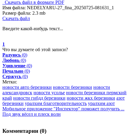
Скачать файл в формате PDF
Имя файла:
NEDELYARU-27_fina_20250725-081631_1
Размер файла:
2.3 mb
Скачать файл
Введите какой-нибудь текст...
1
Что вы думаете об этой записи?
Радуюсь
(
0
)
Любовь
(
0
)
Удивление
(
0
)
Печально
(
0
)
Сержусь
(
0
)
Метки:
новости авто березники
новости березники
новости
александровск
новости усолье
новости березники пермский
край
новости гибдд березники
новости жкх березники
азот
березники
уралхим благотворительность
уралхим азот
Мобильное приложение "Инспектор" поможет получить ...
Под звук вёсел и плеск волн
Комментарии (
0
)