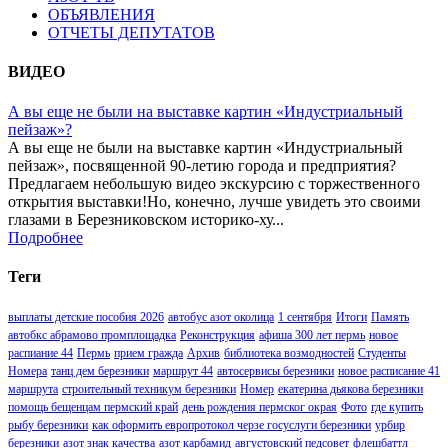
ОБЪЯВЛЕНИЯ
ОТЧЕТЫ ДЕПУТАТОВ
ВИДЕО
А вы еще не были на выставке картин «Индустриальный
пейзаж»?
А вы еще не были на выставке картин «Индустриальный
пейзаж», посвященной 90-летию города и предприятия?
Предлагаем небольшую видео экскурсию с торжественного
открытия выставки!Но, конечно, лучше увидеть это своими
глазами в Березниковском историко-ху...
Подробнее
Теги
выплаты детские пособия 2026
автобус азот околица
1 сентября
Итоги
Память
автобкс абрамово промплощадка
Реконструкция
афиша 300 лет пермь
новое
распиание 44
Пермь
прием гражда
Архив
библиотека возмодностей
Студенты
Номера
танц дем березники
маршрут 44
автосервисы березники
новое расписание 41
маршрута
строительный техникум березники
Номер
екатерина дьякова березники
помощь бещенцам пермский край
день рождения пермског окрая
Фото
где купить
рыбу березники
как оформить европротокол черзе госуслуги березники
урбир
березники
азот знак качества
азот карбамид
августовский педсовет
флешбаттл