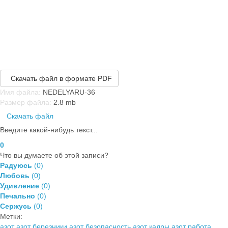
Скачать файл в формате PDF
Имя файла:
NEDELYARU-36
Размер файла:
2.8 mb
Скачать файл
Введите какой-нибудь текст...
0
Что вы думаете об этой записи?
Радуюсь
(
0
)
Любовь
(
0
)
Удивление
(
0
)
Печально
(
0
)
Сержусь
(
0
)
Метки:
азот
азот березники
азот безопасность
азот кадры
азот работа