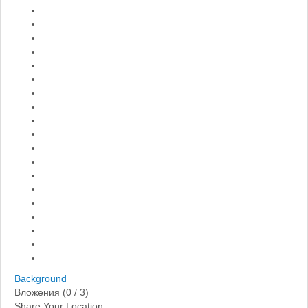
Background
Вложения (
0
/ 3)
Share Your Location