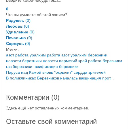
Введите какой-нибудь текст...
0
Что вы думаете об этой записи?
Радуюсь
(
0
)
Любовь
(
0
)
Удивление
(
0
)
Печально
(
0
)
Сержусь
(
0
)
Метки:
азот работа
уралхим работа
азот уралхим березники
новости березники
новости пермский край
работа березники
газ березники
газификация березники
Паруса над Камой вновь "окрылят" сердца зрителей
В поликлиниках Березников началась вакцинация прот...
Комментарии (
0
)
Здесь ещё нет оставленных комментариев.
Оставьте свой комментарий