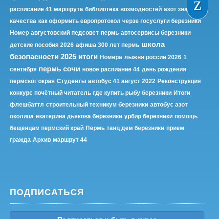
расписание 41 маршрута
библиотека возмодностей
азот знак
качества
как оформить европротокол черзе госуслуги березники
Номер
августовский педсовет
пермь
автосервисы березники
школа
детские пособия 2026
афиша 300 лет пермь
безопасности 2025 итоги
Номера
лыжня россии 2026
1
пермь сочи
сентября
новое распиание 44
день рождения
пермског окрая
Студенты
автобус 41 август 2022
Реконструкция
конкурс почётный читатель
где купить рыбу березники
Итоги
флешбаттл
строительный техникум березники
автобус азот
околица
екатерина дьякова березники
урбир березники
помощь
бещенцам пермский край
Пермь
танц дем березники
прием
гражда
Архив
маршрут 44
ПОДПИСАТЬСЯ