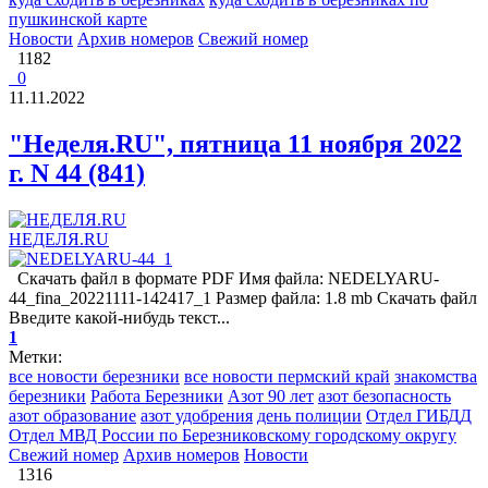
пушкинской карте
Новости
Архив номеров
Свежий номер
1182
0
11.11.2022
"Неделя.RU", пятница 11 ноября 2022
г. N 44 (841)
НЕДЕЛЯ.RU
Скачать файл в формате PDF Имя файла: NEDELYARU-
44_fina_20221111-142417_1 Размер файла: 1.8 mb Скачать файл
Введите какой-нибудь текст...
1
Метки:
все новости березники
все новости пермский край
знакомства
березники
Работа Березники
Азот 90 лет
азот безопасность
азот образование
азот удобрения
день полиции
Отдел ГИБДД
Отдел МВД России по Березниковскому городскому округу
Свежий номер
Архив номеров
Новости
1316