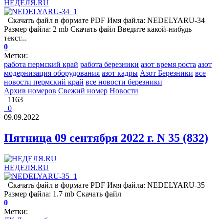
НЕДЕЛЯ.RU
Скачать файл в формате PDF Имя файла: NEDELYARU-34
Размер файла: 2 mb Скачать файл Введите какой-нибудь
текст...
0
Метки:
работа пермский край
работа березники
азот время роста
азот
модернизация оборудования
азот кадры
Азот Березники
все
новости пермский край
все новости березники
Архив номеров
Свежий номер
Новости
1163
0
09.09.2022
Пятница 09 сентября 2022 г. N 35 (832)
НЕДЕЛЯ.RU
Скачать файл в формате PDF Имя файла: NEDELYARU-35
Размер файла: 1.7 mb Скачать файл
0
Метки: