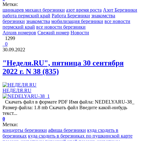
Метки:
шинкарев михаил березники
азот время роста
Азот Березники
работа пермский край
Работа Березники
знакомства
березники
знакомства
мобилизация березники
все новости
пермский край
все новости березники
Архив номеров
Свежий номер
Новости
1299
0
30.09.2022
"Неделя.RU", пятница 30 сентября
2022 г. N 38 (835)
НЕДЕЛЯ.RU
Скачать файл в формате PDF Имя файла: NEDELYARU-38_
Размер файла: 1.8 mb Скачать файл Введите какой-нибудь
текст...
0
Метки:
концерты березники
афиша березники
куда сходить в
березниках
куда сходить в березниках по пушкинской карте