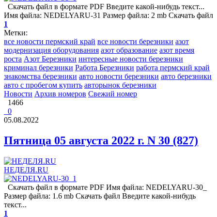
Скачать файл в формате PDF Введите какой-нибудь текст...
Имя файла: NEDELYARU-31 Размер файла: 2 mb Скачать файл
1
Метки:
все новости пермский край
все новости березники
азот
модернизация оборудования
азот образование
азот время
роста
Азот Березники
интересные новости березники
криминал березники
Работа Березники
работа пермский край
знакомства березники
авто новости березники
авто березники
авто с пробегом купить
авторынок березники
Новости
Архив номеров
Свежий номер
1466
0
05.08.2022
Пятница 05 августа 2022 г. N 30 (827)
НЕДЕЛЯ.RU
Скачать файл в формате PDF Имя файла: NEDELYARU-30_
Размер файла: 1.6 mb Скачать файл Введите какой-нибудь
текст...
1