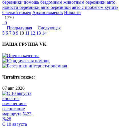
березники
помощь бездомным животным березники
авто
новости березники
авто березники
авто с пробегом купить
Свежий номер
Архив номеров
Новости
1770
0
Предыдущая
Следующая
5
6
7
8
9
10
11
12
13
14
НАША ГРУППА VK
Читайте также:
07 авг 2026
С 10 августа