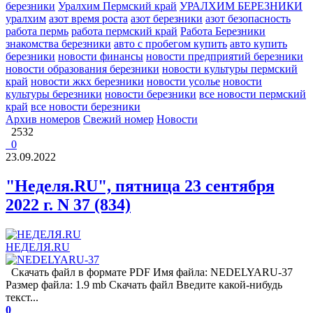
березники
Уралхим Пермский край
УРАЛХИМ БЕРЕЗНИКИ
уралхим
азот время роста
азот березники
азот безопасность
работа пермь
работа пермский край
Работа Березники
знакомства березники
авто с пробегом купить
авто купить
березники
новости финансы
новости предприятий березники
новости образования березники
новости культуры пермский
край
новости жкх березники
новости усолье
новости
культуры березники
новости березники
все новости пермский
край
все новости березники
Архив номеров
Свежий номер
Новости
2532
0
23.09.2022
"Неделя.RU", пятница 23 сентября
2022 г. N 37 (834)
НЕДЕЛЯ.RU
Скачать файл в формате PDF Имя файла: NEDELYARU-37
Размер файла: 1.9 mb Скачать файл Введите какой-нибудь
текст...
0