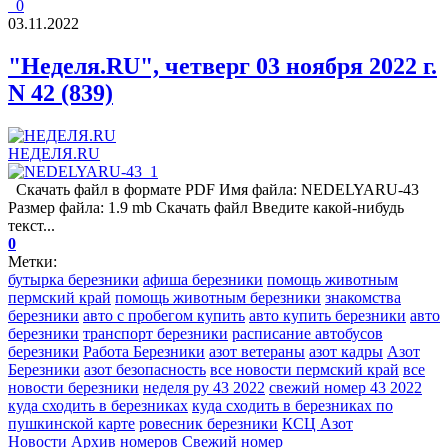
0
03.11.2022
"Неделя.RU", четверг 03 ноября 2022 г.
N 42 (839)
НЕДЕЛЯ.RU
Скачать файл в формате PDF Имя файла: NEDELYARU-43
Размер файла: 1.9 mb Скачать файл Введите какой-нибудь
текст...
0
Метки:
бутырка березники
афиша березники
помощь животным
пермский край
помощь животным березники
знакомства
березники
авто с пробегом купить
авто купить березники
авто
березники
транспорт березники
расписание автобусов
березники
Работа Березники
азот ветераны
азот кадры
Азот
Березники
азот безопасность
все новости пермский край
все
новости березники
неделя ру 43 2022
свежий номер 43 2022
куда сходить в березниках
куда сходить в березниках по
пушкинской карте
ровесник березники
КСЦ Азот
Новости
Архив номеров
Свежий номер