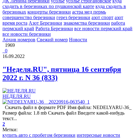
ДК Ленина березники
усолье
усолье строгановское
куда
сходить в березниках по пушкинской карте
куда сходить в
березниках
концерты березники
астра мед пермь
совершенство березники
герез березники
азот спорт
азот
время роста
Азот Березники
знакомства березники
работа
пермский край
Работа Березники
все новости пермский край
все новости березники
Архив номеров
Свежий номер
Новости
1969
0
16.09.2022
"Неделя.RU", пятница 16 сентября
2022 г. N 36 (833)
НЕДЕЛЯ.RU
Скачать файл в формате PDF Имя файла: NEDELYARU-36_
Размер файла: 1.8 mb Скачать файл Введите какой-нибудь
текст...
2
Метки:
купить авто с пробегом березники
интересные новости