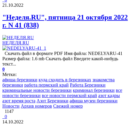
21.10.2022
"Неделя.RU", пятница 21 октября 2022
г. N 41 (838)
НЕДЕЛЯ.RU
Скачать файл в формате PDF Имя файла: NEDELYARU-41
Размер файла: 1.6 mb Скачать файл Введите какой-нибудь
текст...
0
Метки:
афиша березники
куда сходить в березниках
знакомства
березники
работа пермский край
Работа Березники
криминальные новости березники
криминал березники
все
новости березники
все новости пермский край
азот кадры
азот время роста
Азот Березники
афиша музеи березники
Новости
Архив номеров
Свежий номер
1147
0
14.10.2022