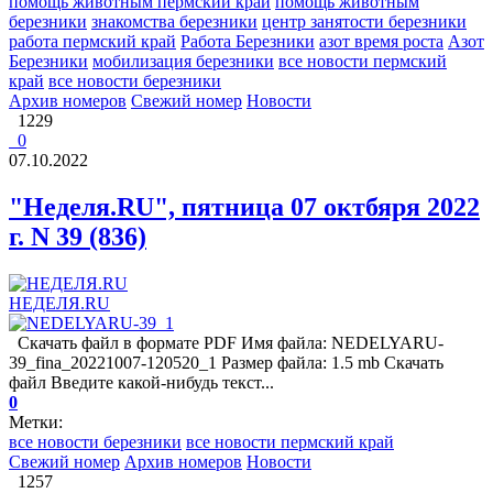
помощь животным пермский край
помощь животным
березники
знакомства березники
центр занятости березники
работа пермский край
Работа Березники
азот время роста
Азот
Березники
мобилизация березники
все новости пермский
край
все новости березники
Архив номеров
Свежий номер
Новости
1229
0
07.10.2022
"Неделя.RU", пятница 07 октбяря 2022
г. N 39 (836)
НЕДЕЛЯ.RU
Скачать файл в формате PDF Имя файла: NEDELYARU-
39_fina_20221007-120520_1 Размер файла: 1.5 mb Скачать
файл Введите какой-нибудь текст...
0
Метки:
все новости березники
все новости пермский край
Свежий номер
Архив номеров
Новости
1257