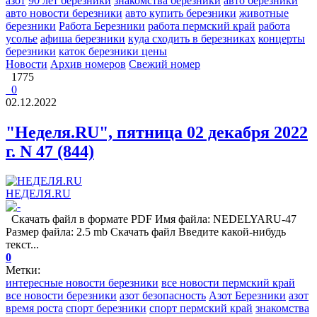
азот
90 лет березники
знакомства березники
авто березники
авто новости березники
авто купить березники
животные
березники
Работа Березники
работа пермский край
работа
усолье
афиша березники
куда сходить в березниках
концерты
березники
каток березники цены
Новости
Архив номеров
Свежий номер
1775
0
02.12.2022
"Неделя.RU", пятница 02 декабря 2022
г. N 47 (844)
НЕДЕЛЯ.RU
Скачать файл в формате PDF Имя файла: NEDELYARU-47
Размер файла: 2.5 mb Скачать файл Введите какой-нибудь
текст...
0
Метки:
интересные новости березники
все новости пермский край
все новости березники
азот безопасность
Азот Березники
азот
время роста
спорт березники
спорт пермский край
знакомства