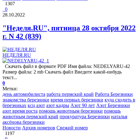
1307
0
28.10.2022
"Неделя.RU", пятница 28 октября 2022
г. N 42 (839)
НЕДЕЛЯ.RU
Скачать файл в формате PDF Имя файла: NEDELYARU-42
Размер файла: 2 mb Скачать файл Введите какой-нибудь
текст...
0
Метки:
день автомобилиста
работа пермский край
Работа Березники
знакомства березники
время первых березники
куда сходить в
березниках
ксц азот
азот кадры
Азот 90 лет
Азот Березники
азот время роста
помощь животным березники
помощь
животным пермский край
прокуратура Березники
наталья
аксёнова березники
Новости
Архив номеров
Свежий номер
1197
0