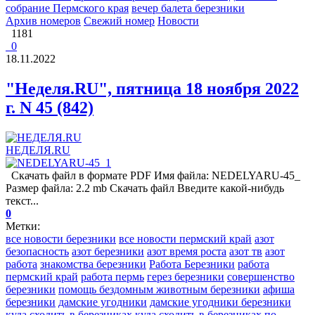
собрание Пермского края
вечер балета березники
Архив номеров
Свежий номер
Новости
1181
0
18.11.2022
"Неделя.RU", пятница 18 ноября 2022
г. N 45 (842)
НЕДЕЛЯ.RU
Скачать файл в формате PDF Имя файла: NEDELYARU-45_
Размер файла: 2.2 mb Скачать файл Введите какой-нибудь
текст...
0
Метки:
все новости березники
все новости пермский край
азот
безопасность
азот березники
азот время роста
азот тв
азот
работа
знакомства березники
Работа Березники
работа
пермский край
работа пермь
герез березники
совершенство
березники
помощь бездомным животным березники
афиша
березники
дамские угодники
дамские угодники березники
куда сходить в березниках
куда сходить в березниках по