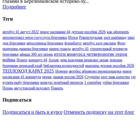
глазами в Березниковском историко-ху...
Подробнее
Теги
автобус 41 август 2022
новое распиание 44
детские пособия 2026
как оформить
европротокол черзе госуслуги березники
Итоги
Реконструкция
азот карбамид
танц
дем березники
автосервисы березники
флешбаттл
автобус азот околица
Фото
екатерина дьякова березники
прием гражда
автобус 41
строительный техникум
итоги конкурса четвероногие герои
березники
афиша 300 лет пермь
войны
Номер
маршрут 44
Архив
день рождения пермског окрая
помощь
бещенцам пермский край
библиотека возмодностей
выплаты детские пособия 2026
ТЕПЛОХОД КАРАТ 2025
Номера
автобкс абрамово промплощадка
новое
расписание 41 маршрута
пермь
лыжня россии 2026
Студенты
азот знак качества
где
купить рыбу березники
конкурс почётный читатель
1 сентября
урбир березники
Пермь
августовский педсовет
Память
Подписаться
Подписаться и быть в курсе
Отменить подписку на этот блог