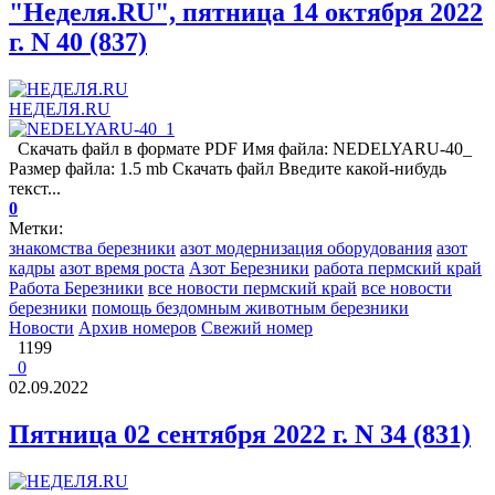
"Неделя.RU", пятница 14 октября 2022
г. N 40 (837)
НЕДЕЛЯ.RU
Скачать файл в формате PDF Имя файла: NEDELYARU-40_
Размер файла: 1.5 mb Скачать файл Введите какой-нибудь
текст...
0
Метки:
знакомства березники
азот модернизация оборудования
азот
кадры
азот время роста
Азот Березники
работа пермский край
Работа Березники
все новости пермский край
все новости
березники
помощь бездомным животным березники
Новости
Архив номеров
Свежий номер
1199
0
02.09.2022
Пятница 02 сентября 2022 г. N 34 (831)