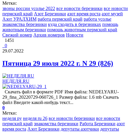
Метки:
звоны россии усолье 2022
все новости березники
все новости
пермский край
Азот Березники
азот время роста
азот музей
Азот УРАЛХИМ
работа пермский край
работа усолье
знакомства березники
куда сходить в березниках
помощь
животным березники
помощь животным пермский край
Свежий номер
Архив номеров
Новости
1451
0
29.07.2022
Пятница 29 июля 2022 г. N 29 (826)
НЕДЕЛЯ.RU
Скачать файл в формате PDF Имя файла: NEDELYARU-
29_fina_20220729-060726_1 Размер файла: 1.6 mb Скачать
файл Введите какой-нибудь текст...
0
Метки:
неделя ру
неделя ru 26
все новости березники
все новости
пермский край
знакомства березники
Работа Березники
азот
время роста
Азот Березники
депутаты азотчики
депутаты