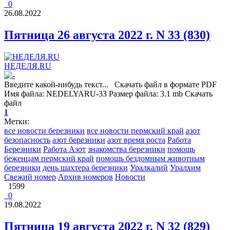
0
26.08.2022
Пятница 26 августа 2022 г. N 33 (830)
НЕДЕЛЯ.RU
Введите какой-нибудь текст... Скачать файл в формате PDF
Имя файла: NEDELYARU-33 Размер файла: 3.1 mb Скачать
файл
1
Метки:
все новости березники
все новости пермский край
азот
безопасность
азот березники
азот время роста
Работа
Березники
Работа Азот
знакомства березники
помощь
беженцам пермский край
помощь бездомным животным
березники
день шахтера березники
Уралкалий
Уралхим
Свежий номер
Архив номеров
Новости
1599
0
19.08.2022
Пятница 19 августа 2022 г. N 32 (829)