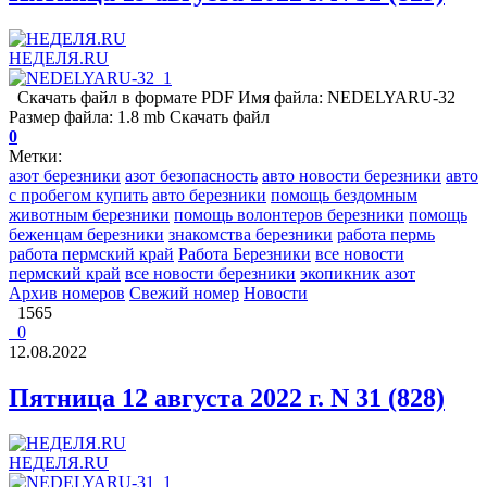
НЕДЕЛЯ.RU
Скачать файл в формате PDF Имя файла: NEDELYARU-32
Размер файла: 1.8 mb Скачать файл
0
Метки:
азот березники
азот безопасность
авто новости березники
авто
с пробегом купить
авто березники
помощь бездомным
животным березники
помощь волонтеров березники
помощь
беженцам березники
знакомства березники
работа пермь
работа пермский край
Работа Березники
все новости
пермский край
все новости березники
экопикник азот
Архив номеров
Свежий номер
Новости
1565
0
12.08.2022
Пятница 12 августа 2022 г. N 31 (828)
НЕДЕЛЯ.RU