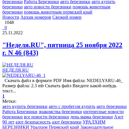
березники
Работа Березники
авто березники
авто купить
березники
авто новости березники
помощь животным
березники
помощь животным пермский край
Новости
Архив номеров
Свежий номер
1048
0
25.11.2022
"Неделя.RU", пятница 25 ноября 2022
г. N 46 (843)
НЕДЕЛЯ.RU
Скачать файл в формате PDF Имя файла: NEDELYARU-46_
Размер файла: 2.3 mb Скачать файл Введите какой-нибудь
текст...
1
Метки:
авто купить березники
авто с пробегом купить
авто березники
Работа Березники
знакомства березники
интересные новости
березники
все новости березники
день мамы березники
Азот
90 лет
азот безопасность
азот березники
УРАЛХИМ
БЕРЕЗНИКИ
Уралхим Пермский край
Законодательное